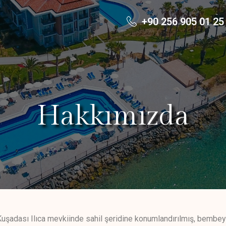
+90 256 905 01 25
Hakkımızda
uşadası Ilıca mevkiinde sahil şeridine konumlandırılmış, bembe