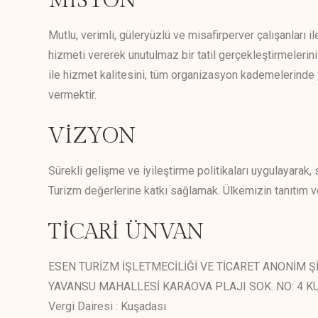
MİSYON
Mutlu, verimli, güleryüzlü ve misafirperver çalışanları il
hizmeti vererek unutulmaz bir tatil gerçekleştirmelerin
ile hizmet kalitesini, tüm organizasyon kademelerinde 
vermektir.
VİZYON
Sürekli gelişme ve iyileştirme politikaları uygulayara
Turizm değerlerine katkı sağlamak. Ülkemizin tanıtım v
TİCARİ ÜNVAN
ESEN TURİZM İŞLETMECİLİĞİ VE TİCARET ANONİM Ş
YAVANSU MAHALLESİ KARAOVA PLAJI SOK. NO: 4 K
Vergi Dairesi : Kuşadası