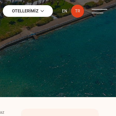
OTELLERİMİZ
EN
TR
yaz