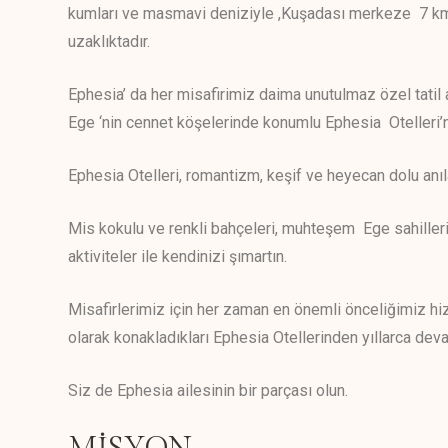
kumları ve masmavi deniziyle ,Kuşadası merkeze 7 k
uzaklıktadır.
Ephesia’ da her misafirimiz daima unutulmaz özel tatil anı
Ege ‘nin cennet köşelerinde konumlu Ephesia Otelleri’nin
Ephesia Otelleri, romantizm, keşif ve heyecan dolu anılar
Mis kokulu ve renkli bahçeleri, muhteşem Ege sahillerinin
aktiviteler ile kendinizi şımartın.
Misafirlerimiz için her zaman en önemli önceliğimiz hizme
olarak konakladıkları Ephesia Otellerinden yıllarca devam
Siz de Ephesia ailesinin bir parçası olun.