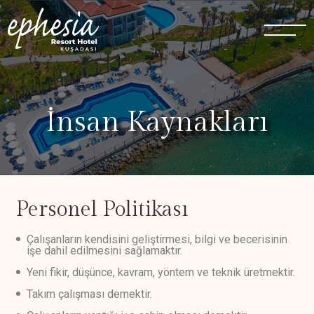
İnsan Kaynakları
Personel Politikası
Çalışanların kendisini geliştirmesi, bilgi ve becerisinin
işe dahil edilmesini sağlamaktır.
Yeni fikir, düşünce, kavram, yöntem ve teknik üretmektir.
Takım çalışması demektir.