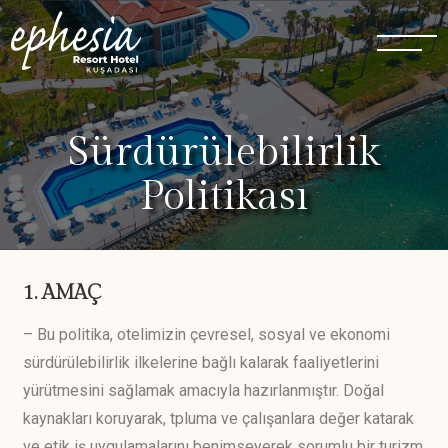
Sürdürülebilirlik
Politikası
1. AMAÇ
– Bu politika, otelimizin çevresel, sosyal ve ekonomi
sürdürülebilirlik ilkelerine bağlı kalarak faaliyetlerini
yürütmesini sağlamak amacıyla hazırlanmıştır. Doğal
kaynakları koruyarak, tpluma ve çalışanlara değer katarak
ve etik iş uygulamalarını benimseyerek sorumlu bir turizm