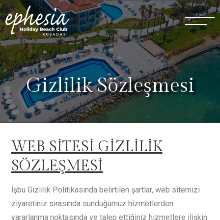
Gizlilik Sözleşmesi
WEB SİTESİ GİZLİLİK
SÖZLEŞMESİ
İşbu Gizlilik Politikasında belirtilen şartlar, web sitemizi
ziyaretiniz sırasında sunduğumuz hizmetlerden
yararlanma noktasında ve talep ettiğiniz hizmetlere ilişkin