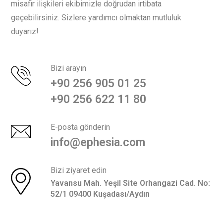
misafir ilişkileri ekibimizle doğrudan irtibata
geçebilirsiniz. Sizlere yardımcı olmaktan mutluluk
duyarız!
Bizi arayın
+90 256 905 01 25
+90 256 622 11 80
E-posta gönderin
info@ephesia.com
Bizi ziyaret edin
Yavansu Mah. Yeşil Site Orhangazi Cad.
No:
52/1 09400 Kuşadası/Aydın