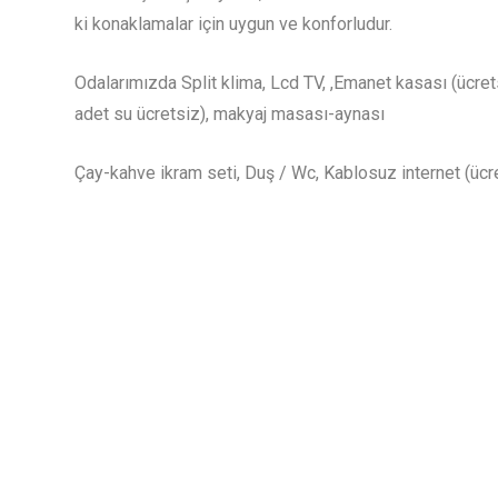
ki konaklamalar için uygun ve konforludur.
Odalarımızda Split klima, Lcd TV, ,Emanet kasası (ücret
adet su ücretsiz), makyaj masası-aynası
Çay-kahve ikram seti, Duş / Wc, Kablosuz internet (ücre
bulunmaktadır.
Konforlu ve Şık