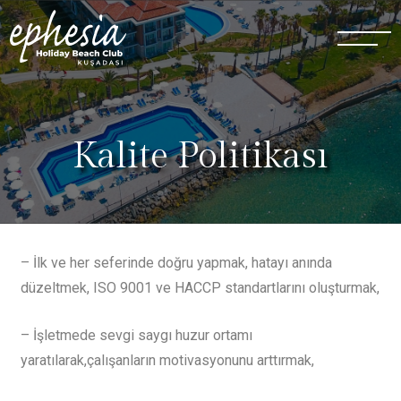
Kalite Politikası
– İlk ve her seferinde doğru yapmak, hatayı anında
düzeltmek, ISO 9001 ve HACCP standartlarını oluşturmak,
– İşletmede sevgi­ saygı huzur ortamı
yaratılarak,çalışanların motivasyonunu arttırmak,